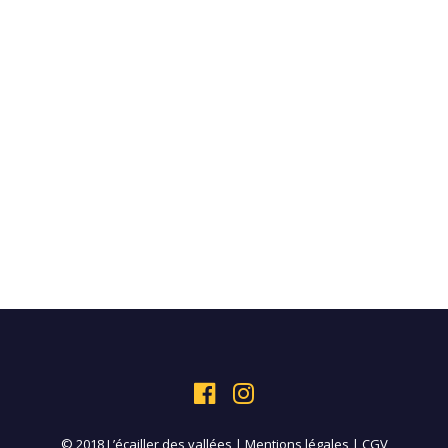
© 2018 L’écailler des vallées |
Mentions légales
|
CGV