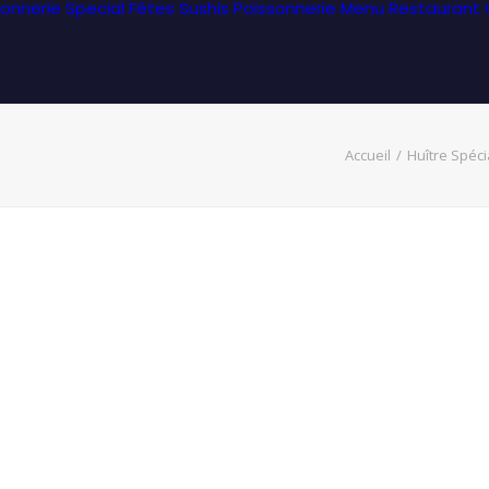
sonnerie Special Fêtes
Sushis Poissonnerie
Menu Restaurant
Accueil
Huître Spéci