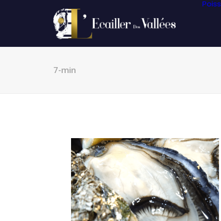
Pois
7-min